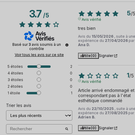
3.7
5
/
/
5
Avis vérifié
tres bien
Avis du
15/05/2026
, suite à un
expérience du
27/04/2026
par
Basé sur
3
avis soumis à un
Ana D.
contrôle
Voir tous les avis sur ce site
Utile
(0)
Signaler
5
étoiles
2
4
étoiles
0
1
/
5
3
étoiles
0
Avis vérifié
2
étoiles
0
Article arrivé endommagé et 
1
étoile
1
correspondant pas à l'état 
esthétique commandé
Trier les avis
Avis du
22/10/2025
, suite à un
expérience du
27/08/2025
par
Adrien B.
Utile
(0)
Signaler