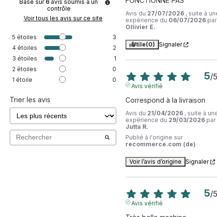
FONCTIONNE PAS
Basé sur
6
avis soumis à un
contrôle
Avis du
27/07/2026
, suite à un
Voir tous les avis sur ce site
expérience du
06/07/2026
par
Ollivier E.
5
étoiles
3
Utile
(0)
Signaler
4
étoiles
2
3
étoiles
1
2
étoiles
0
5
/
1
étoile
0
Avis vérifié
Trier les avis
Correspond à la livraison
Avis du
21/04/2026
, suite à un
expérience du
29/03/2026
par
Jutta R.
Publié à l'origine sur
recommerce.com (de)
Voir l’avis d’origine
Signaler
5
/
Avis vérifié