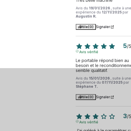
Très belle machine
Avis du
19/01/2026
, suite à un
expérience du
12/11/2025
par
Augustin R.
Utile
(0)
Signaler
5
/
Avis vérifié
Le portable répond bien au 
besoin et le reconditionneme
semble qualitatif.
Avis du
15/01/2026
, suite à une
expérience du
07/11/2025
par
Stéphane T.
Utile
(0)
Signaler
3
/
Avis vérifié
J’ai galéré à le paramétrer ca