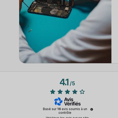
4.1
/
5
Basé sur
16
avis soumis à un
contrôle
Voir tous les avis sur ce site