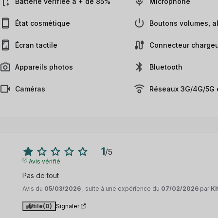
Batterie vérifiée à + de 85%
Microphone
État cosmétique
Boutons volumes, al
Écran tactile
Connecteur chargeu
Appareils photos
Bluetooth
Caméras
Réseaux 3G/4G/5G e
1
/
5
Avis vérifié
Pas de tout
Avis du
05/03/2026
, suite à une expérience du
07/02/2026
par
Kh
Utile
(0)
Signaler