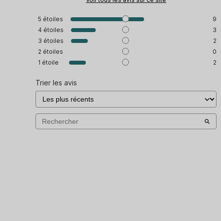
5
étoiles
9
4
étoiles
3
3
étoiles
2
2
étoiles
0
1
étoile
2
Trier les avis