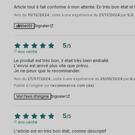
Article tout à fait conforme à mon attente. En très bon état 
Avis du
10/12/2024
, suite à une expérience du
21/11/2024
par
S.D.
Utile
(0)
Signaler
5
/
5
Avis vérifié
Le produit est très bon, il était très bien emballé.

L'envoi est arrivé plus vite que prévu.

Je ne peux que le recommander.
Avis du
27/07/2024
, suite à une expérience du
25/05/2024
par
A.
Publié à l'origine sur
recommerce.com (de)
Voir l’avis d’origine
Signaler
5
/
5
Avis vérifié
L'article est en très bon état, comme descriptif