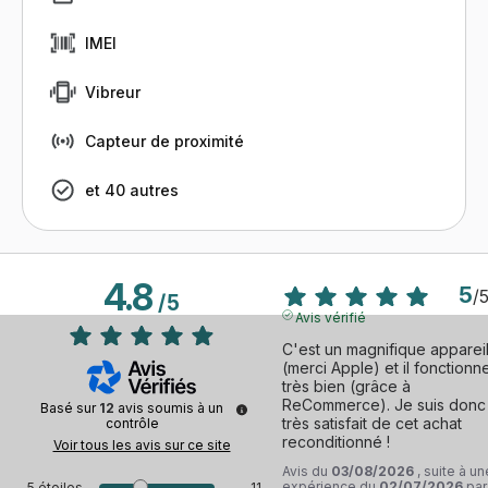
IMEI
Vibreur
Capteur de proximité
et 40 autres
4.8
5
/
/
5
Avis vérifié
C'est un magnifique appareil
(merci Apple) et il fonctionne
très bien (grâce à 
ReCommerce). Je suis donc 
Basé sur
12
avis soumis à un
très satisfait de cet achat 
contrôle
reconditionné !
Voir tous les avis sur ce site
Avis du
03/08/2026
, suite à un
expérience du
02/07/2026
par
5
étoiles
11