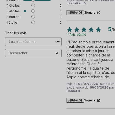
Jean-Paul V.
4
étoiles
0
3
étoiles
1
Utile
(0)
Signaler
2
étoiles
0
1
étoile
0
5
/
Trier les avis
Avis vérifié
L’I Pad semble pratiquement 
neuf. Seule opération à faire :
autoriser la mise à jour et 
compléter la charge de la 
batterie. Satisfaisant jusqu’à 
maintenant. Quant à 
l’ergonomie, la qualité de 
l’écran et la rapidité, c’est du
Apple comme d’habitude.
Avis du
02/07/2026
, suite à u
expérience du
16/06/2026
par
Daniel D.
Utile
(0)
Signaler