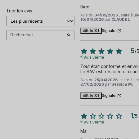
Bien
Trier les avis
Avis du
04/05/2026
, suite à u
10/04/2026
par
CLAUDE L.
Utile
(0)
Signaler
5
/
Avis vérifié
Tout était conforme et envoi 
Le SAV est très bien et réactif
Avis du
25/04/2026
, suite à u
27/02/2026
par
Jessica M.
Utile
(0)
Signaler
1
/
5
Avis vérifié
Mal