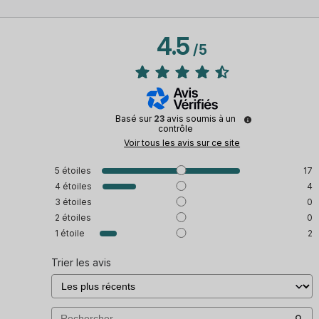
4.5
/
5
Basé sur
23
avis soumis à un
contrôle
Voir tous les avis sur ce site
5
étoiles
17
4
étoiles
4
3
étoiles
0
2
étoiles
0
1
étoile
2
Trier les avis