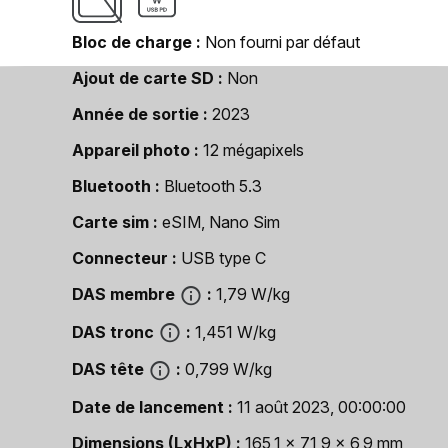
Bloc de charge
Non fourni par défaut
Ajout de carte SD
Non
Année de sortie
2023
Appareil photo
12 mégapixels
Bluetooth
Bluetooth 5.3
Carte sim
eSIM, Nano Sim
Connecteur
USB type C
DAS membre
1,79 W/kg
DAS tronc
1,451 W/kg
DAS tête
0,799 W/kg
Date de lancement
11 août 2023, 00:00:00
Dimensions (LxHxP)
165,1 x 71,9 x 6,9 mm