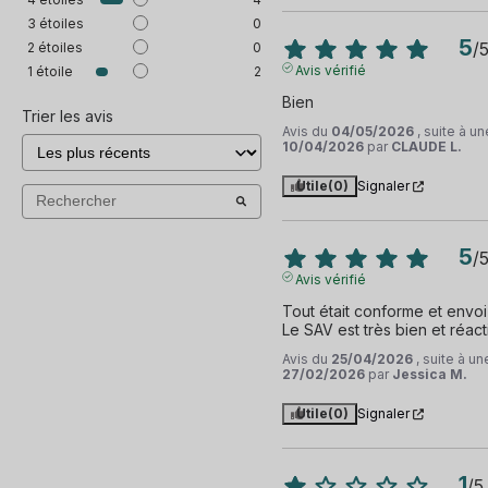
3
étoiles
0
5
/
2
étoiles
0
Avis vérifié
1
étoile
2
Bien
Trier les avis
Avis du
04/05/2026
, suite à u
10/04/2026
par
CLAUDE L.
Utile
(0)
Signaler
5
/
Avis vérifié
Tout était conforme et envoi 
Le SAV est très bien et réactif
Avis du
25/04/2026
, suite à u
27/02/2026
par
Jessica M.
Utile
(0)
Signaler
1
/
5