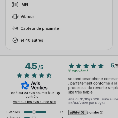
IMEI
Vibreur
Capteur de proximité
et 40 autres
4.5
5
/
/
5
Avis vérifié
second smartphone commandé
, parfaitement conforme a la 
processus de revente simple 
site très fiable
Basé sur
23
avis soumis à un
contrôle
Avis du
31/05/2026
, suite à u
Voir tous les avis sur ce site
26/04/2026
par
Guy C.
5
étoiles
17
Utile
(0)
Signaler
4
étoiles
4