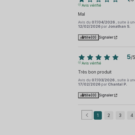
Avis vérifié
Mal
Avis du
07/04/2026
, suite à 
12/02/2026
par
Jonathan S.
Utile
(0)
Signaler
5
/
Avis vérifié
Très bon produit
Avis du
07/03/2026
, suite à u
17/02/2026
par
Chantal P.
Utile
(0)
Signaler
1
2
3
4