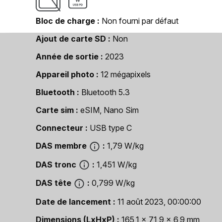
Bloc de charge
Non fourni par défaut
Ajout de carte SD
Non
Année de sortie
2023
Appareil photo
12 mégapixels
Bluetooth
Bluetooth 5.3
Carte sim
eSIM, Nano Sim
Connecteur
USB type C
DAS membre
1,79 W/kg
DAS tronc
1,451 W/kg
DAS tête
0,799 W/kg
Date de lancement
11 août 2023, 00:00:00
Dimensions (LxHxP)
165,1 x 71,9 x 6,9 mm