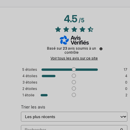
4.5
/
5
Basé sur
23
avis soumis à un
contrôle
Voir tous les avis sur ce site
5
étoiles
17
4
étoiles
4
3
étoiles
0
2
étoiles
0
1
étoile
2
Trier les avis