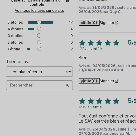
Basé sur
23
avis soumis à un
contrôle
Avis du
31/05/2026
, suite à u
Voir tous les avis sur ce site
26/04/2026
par
Guy C.
5
étoiles
17
Utile
(0)
Signaler
4
étoiles
4
3
étoiles
0
5
/
2
étoiles
0
Avis vérifié
1
étoile
2
Bien
Trier les avis
Avis du
04/05/2026
, suite à u
10/04/2026
par
CLAUDE L.
Utile
(0)
Signaler
5
/
Avis vérifié
Tout était conforme et envoi 
Le SAV est très bien et réactif
Avis du
25/04/2026
, suite à u
27/02/2026
par
Jessica M.