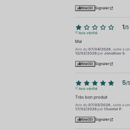
Utile
(0)
Signaler
1
/
5
Avis vérifié
Mal
Avis du
07/04/2026
, suite à 
12/02/2026
par
Jonathan S.
Utile
(0)
Signaler
5
/
Avis vérifié
Très bon produit
Avis du
07/03/2026
, suite à u
17/02/2026
par
Chantal P.
Utile
(0)
Signaler