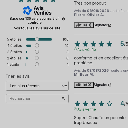
Très bon produit
Avis du
08/08/2026
, suite à 
Pierre-Olivier A.
Basé sur
135
avis soumis à un
contrôle
Utile
(0)
Signaler
Voir tous les avis sur ce site
5
étoiles
106
5
/
4
étoiles
19
Avis vérifié
3
étoiles
3
conforme et en excellent ét
2
étoiles
6
problème.
1
étoile
1
Avis du
03/08/2026
, suite à 
Mr Bear M.
Trier les avis
Utile
(0)
Signaler
4
/
Avis vérifié
Super ! Chauffe un peu vite... 
trop beauuu