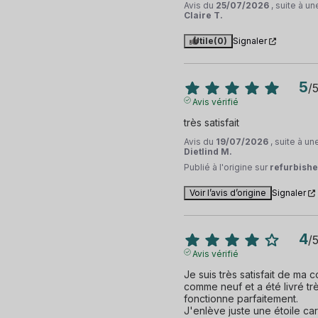
Avis du
25/07/2026
, suite à u
Claire T.
Utile
(0)
Signaler
5
/
Avis vérifié
très satisfait
Avis du
19/07/2026
, suite à u
Dietlind M.
Publié à l'origine sur
refurbishe
Voir l’avis d’origine
Signaler
4
/
Avis vérifié
Je suis très satisfait de ma
comme neuf et a été livré tr
fonctionne parfaitement.

J'enlève juste une étoile car