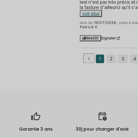
test n'est pas très précis et
la facture d'ailleurs) qu'il s'
voir plus
Avis du
15/07/2026
, suite à u
Patrick V.
Utile
(0)
Signaler
1
2
3
4
Garantie 3 ans
30j pour changer d'avis