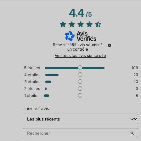
4.4
/
5
Basé sur
152
avis soumis à
un contrôle
Voir tous les avis sur ce site
5
étoiles
108
4
étoiles
23
3
étoiles
10
2
étoiles
3
1
étoile
8
Trier les avis