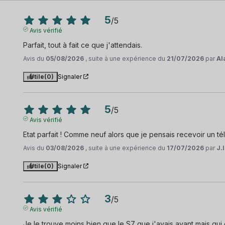
5
/
5
Avis vérifié
Parfait, tout à fait ce que j'attendais.
Avis du
05/08/2026
, suite à une expérience du
21/07/2026
par
Al
Utile
(0)
Signaler
5
/
5
Avis vérifié
Etat parfait ! Comme neuf alors que je pensais recevoir un
Avis du
03/08/2026
, suite à une expérience du
17/07/2026
par
J.I
Utile
(0)
Signaler
3
/
5
Avis vérifié
Je le trouve moins bien que le S7 que j'avais avant mais qui 