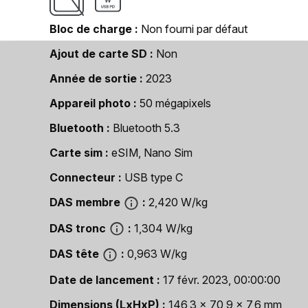
Bloc de charge
Non fourni par défaut
Ajout de carte SD
Non
Année de sortie
2023
Appareil photo
50 mégapixels
Bluetooth
Bluetooth 5.3
Carte sim
eSIM, Nano Sim
Connecteur
USB type C
DAS membre
2,420 W/kg
DAS tronc
1,304 W/kg
DAS tête
0,963 W/kg
Date de lancement
17 févr. 2023, 00:00:00
Dimensions (LxHxP)
146,3 x 70,9 x 7,6 mm