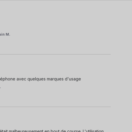
ain M.
 téléphone avec quelques marques d'usage
.
était malheureusement en bout de course. L'utilisation 