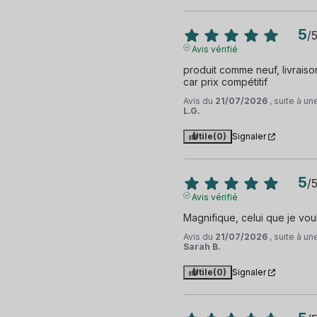
5
/
Avis vérifié
produit comme neuf, livraison 2
car prix compétitif
Avis du
21/07/2026
, suite à u
L.G.
Utile
(0)
Signaler
5
/
Avis vérifié
Magnifique, celui que je voul
Avis du
21/07/2026
, suite à u
Sarah B.
Utile
(0)
Signaler