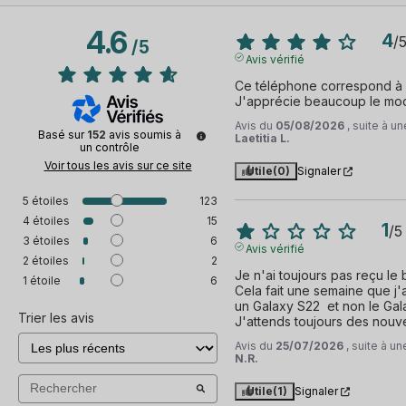
4.6
4
/
/
5
Avis vérifié
Ce téléphone correspond à m
J'apprécie beaucoup le mode
Avis du
05/08/2026
, suite à 
Basé sur
152
avis soumis à
Laetitia L.
un contrôle
Voir tous les avis sur ce site
Utile
(0)
Signaler
5
étoiles
123
4
étoiles
15
1
/
5
3
étoiles
6
Avis vérifié
2
étoiles
2
Je n'ai toujours pas reçu le 
1
étoile
6
Cela fait une semaine que j'ai
un Galaxy S22  et non le Gala
Trier les avis
J'attends toujours des nouve
Avis du
25/07/2026
, suite à u
N.R.
Utile
(1)
Signaler