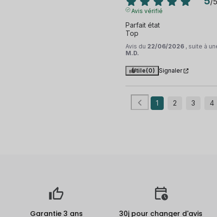
5
/
Avis vérifié
Parfait état 

Top
Avis du
22/06/2026
, suite à 
M.D.
Utile
(0)
Signaler
1
2
3
4
Garantie 3 ans
30j pour changer d'avis