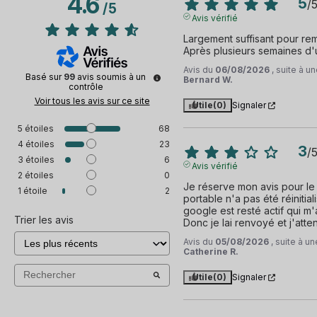
4.6
5
/
/
5
Avis vérifié
Largement suffisant pour rem
Après plusieurs semaines d'ut
Avis du
06/08/2026
, suite à 
Basé sur
99
avis soumis à un
Bernard W.
contrôle
Voir tous les avis sur ce site
Utile
(0)
Signaler
5
étoiles
68
4
étoiles
23
3
/
3
étoiles
6
Avis vérifié
2
étoiles
0
Je réserve mon avis pour le
1
étoile
2
portable n'a pas été réinitia
google est resté actif qui m
Trier les avis
Donc je lai renvoyé et j'atten
Avis du
05/08/2026
, suite à 
Catherine R.
Utile
(0)
Signaler