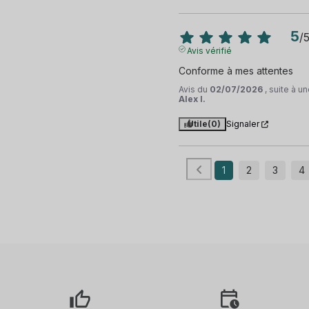
5
/
Avis vérifié
Conforme à mes attentes
Avis du
02/07/2026
, suite à 
Alex I.
Utile
(0)
Signaler
1
2
3
4