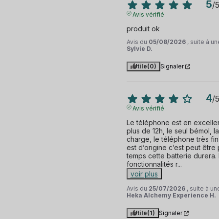
5
/
Avis vérifié
produit ok
Avis du
05/08/2026
, suite à 
Sylvie D.
Utile
(0)
Signaler
4
/
Avis vérifié
Le téléphone est en excellent
plus de 12h, le seul bémol, l
charge, le téléphone très fin,
est d’origine c’est peut être
temps cette batterie durera. 
fonctionnalités r
...
voir plus
Avis du
25/07/2026
, suite à u
Heka Alchemy Experience H.
Utile
(1)
Signaler