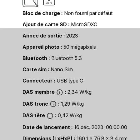
Bloc de charge
Non fourni par défaut
Ajout de carte SD
MicroSDXC
Année de sortie
2023
Appareil photo
50 mégapixels
Bluetooth
Bluetooth 5.3
Carte sim
Nano Sim
Connecteur
USB type C
DAS membre
2,34 W/kg
DAS tronc
1,29 W/kg
DAS tête
0,42 W/kg
Date de lancement
16 déc. 2023, 00:00:00
Dimensions (LxHxP)
160,1 x 76,8 x 8,4 mm