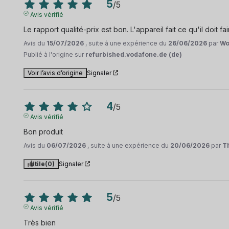
5
/
5
Avis vérifié
Le rapport qualité-prix est bon. L'appareil fait ce qu'il doit faire
Avis du
15/07/2026
, suite à une expérience du
26/06/2026
par
Wo
Publié à l'origine sur
refurbished.vodafone.de (de)
Voir l’avis d’origine
Signaler
4
/
5
Avis vérifié
Bon produit
Avis du
06/07/2026
, suite à une expérience du
20/06/2026
par
T
Utile
(0)
Signaler
5
/
5
Avis vérifié
Très bien