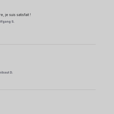
, je suis satisfait !
lfgang S.
hibaut D.