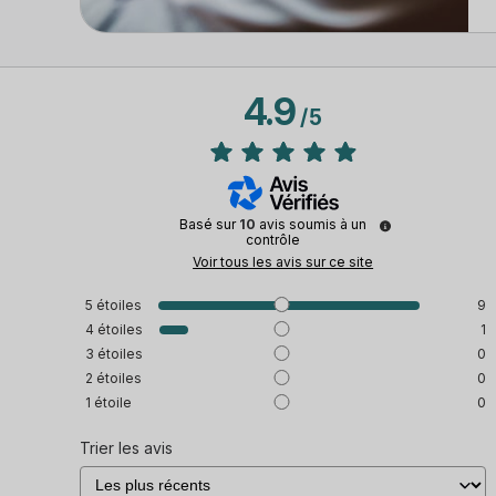
4.9
/
5
Basé sur
10
avis soumis à un
contrôle
Voir tous les avis sur ce site
5
étoiles
9
4
étoiles
1
3
étoiles
0
2
étoiles
0
1
étoile
0
Trier les avis