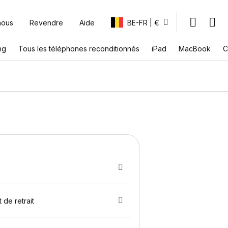
nous
Revendre
Aide
BE-FR | €
ng
Tous les téléphones reconditionnés
iPad
MacBook
C
 de retrait