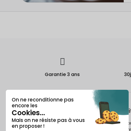
Garantie 3 ans
30
À propos
Le recondi
Qui est Recommerce® ?
Comment Reco
reconditionne v