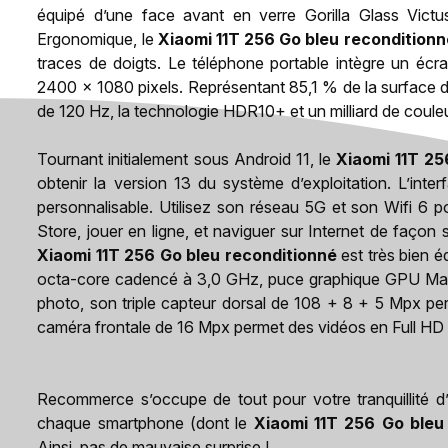
équipé d’une face avant en verre Gorilla Glass Victu
Ergonomique, le
Xiaomi 11T 256 Go bleu reconditionn
traces de doigts. Le téléphone portable intègre un é
2400 x 1080 pixels. Représentant 85,1 % de la surface d
de 120 Hz, la technologie HDR10+ et un milliard de coule
Tournant initialement sous Android 11, le
Xiaomi 11T 25
obtenir la version 13 du système d’exploitation. L’inter
personnalisable. Utilisez son réseau 5G et son Wifi 6 po
Store, jouer en ligne, et naviguer sur Internet de façon s
Xiaomi 11T 256 Go bleu reconditionné
est très bien 
octa-core cadencé à 3,0 GHz, puce graphique GPU Mal
photo, son triple capteur dorsal de 108 + 8 + 5 Mpx pe
caméra frontale de 16 Mpx permet des vidéos en Full HD
Recommerce s’occupe de tout pour votre tranquillité d’e
chaque smartphone (dont le
Xiaomi 11T 256 Go bleu
Ainsi, pas de mauvaise surprise !