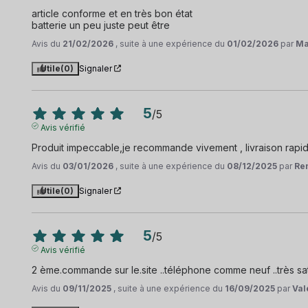
article conforme et en très bon état

batterie un peu juste peut être
Avis du
21/02/2026
, suite à une expérience du
01/02/2026
par
Ma
Utile
(0)
Signaler
5
/
5
Avis vérifié
Produit impeccable,je recommande vivement , livraison rapi
Avis du
03/01/2026
, suite à une expérience du
08/12/2025
par
Re
Utile
(0)
Signaler
5
/
5
Avis vérifié
2 ème.commande sur le.site ..téléphone comme neuf ..très sati
Avis du
09/11/2025
, suite à une expérience du
16/09/2025
par
Val