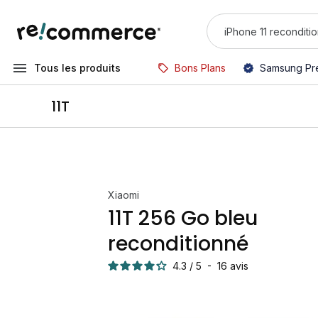
Tous les produits
Bons Plans
Samsung Pr
11T
Xiaomi
11T 256 Go bleu
reconditionné
4.3
/
5
-
16
avis