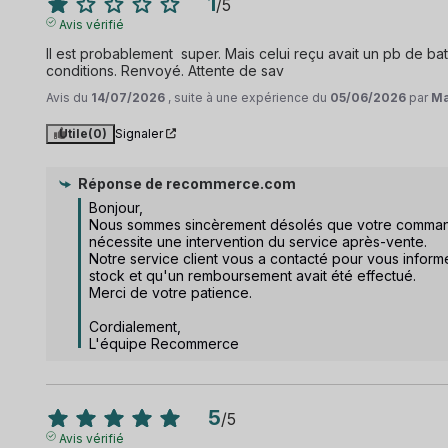
1
/
5
Avis vérifié
Il est probablement  super. Mais celui reçu avait un pb de ba
conditions. Renvoyé. Attente de sav
Avis du
14/07/2026
, suite à une expérience du
05/06/2026
par
Ma
Utile
(0)
Signaler
Réponse de
recommerce.com
Bonjour,  

Nous sommes sincèrement désolés que votre commande 
nécessite une intervention du service après-vente.  

Notre service client vous a contacté pour vous informer
stock et qu'un remboursement avait été effectué. 

Merci de votre patience. 

Cordialement,

L'équipe Recommerce
5
/
5
Avis vérifié