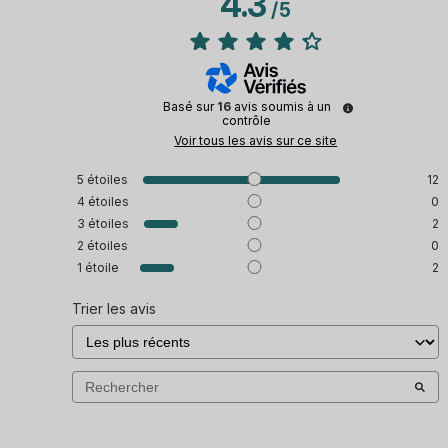
4.3
/
5
Basé sur
16
avis soumis à un
contrôle
Voir tous les avis sur ce site
5
étoiles
12
4
étoiles
0
3
étoiles
2
2
étoiles
0
1
étoile
2
Trier les avis