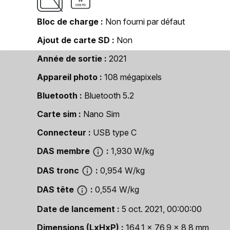
Bloc de charge
Non fourni par défaut
Ajout de carte SD
Non
Année de sortie
2021
Appareil photo
108 mégapixels
Bluetooth
Bluetooth 5.2
Carte sim
Nano Sim
Connecteur
USB type C
DAS membre
1,930 W/kg
DAS tronc
0,954 W/kg
DAS tête
0,554 W/kg
Date de lancement
5 oct. 2021, 00:00:00
Dimensions (LxHxP)
164,1 x 76,9 x 8,8 mm