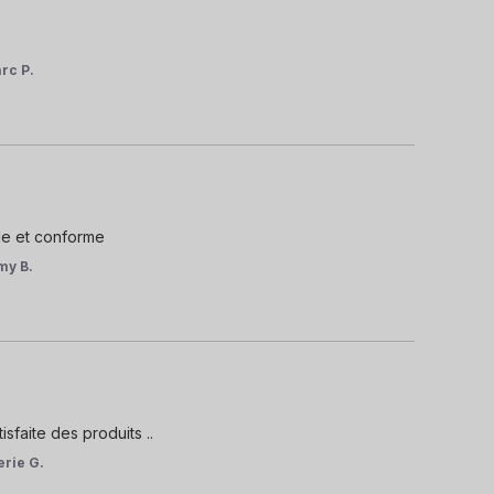
rc P.
de et conforme
my B.
sfaite des produits ..
erie G.