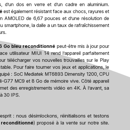
s, d’un dos en verre et d’un cadre en aluminium.
é
est également résistant face aux chocs, rayures et
cran AMOLED de 6,67 pouces et d’une résolution de
u smartphone, la dalle a un taux de rafraîchissement
urs.
6 Go bleu reconditionné
peut-être mis à jour pour
face utilisateur MIUI 14 rend l’appareil parfaitement
ur télécharger vos nouvelles trouvailles sur le Play
table. Pour faire tourner vos jeux et applications, le
équipé : SoC Mediatek MT6893 Dimensity 1200, CPU
i-G77 MC9 et 8 Go de mémoire vive. Côté appareil
rmet des enregistrements vidéo en 4K. À l’avant, sa
 à 30 IPS.
sprit : nous désimlockons, réinitialisons et testons
 reconditionné
) proposé à la vente sur notre site.