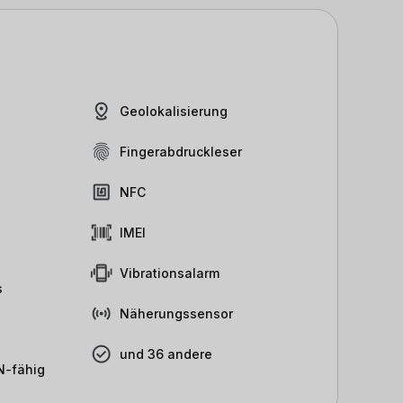
Geolokalisierung
Fingerabdruckleser
NFC
IMEI
Vibrationsalarm
s
Näherungssensor
und 36 andere
-fähig