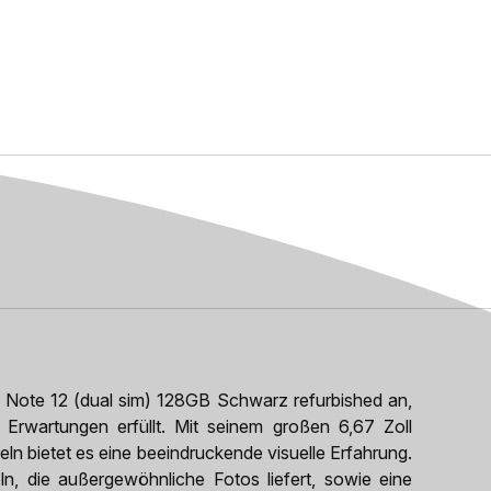
 Note 12 (dual sim) 128GB Schwarz refurbished an,
 Erwartungen erfüllt. Mit seinem großen 6,67 Zoll
n bietet es eine beeindruckende visuelle Erfahrung.
, die außergewöhnliche Fotos liefert, sowie eine