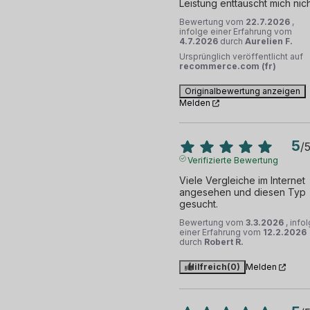
Leistung enttäuscht mich nich
Bewertung vom
22.7.2026
,
infolge einer Erfahrung vom
4.7.2026
durch
Aurelien F.
Ursprünglich veröffentlicht auf
recommerce.com (fr)
Originalbewertung anzeigen
Melden
5
/
Verifizierte Bewertung
Viele Vergleiche im Internet 
angesehen und diesen Typ 
gesucht.
Bewertung vom
3.3.2026
, info
einer Erfahrung vom
12.2.2026
durch
Robert R.
Hilfreich
(0)
Melden