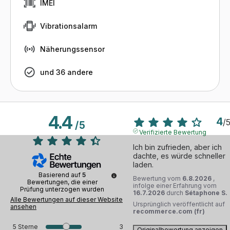
IMEI
Vibrationsalarm
Näherungssensor
und 36 andere
4.4
4
/
/
5
Verifizierte Bewertung
Ich bin zufrieden, aber ich 
dachte, es würde schneller 
laden.
Basierend auf
5
Bewertung vom
6.8.2026
,
Bewertungen, die einer
infolge einer Erfahrung vom
Prüfung unterzogen wurden
16.7.2026
durch
Sétaphone S.
Alle Bewertungen auf dieser Website
Ursprünglich veröffentlicht auf
ansehen
recommerce.com (fr)
5
Sterne
3
Originalbewertung anzeigen