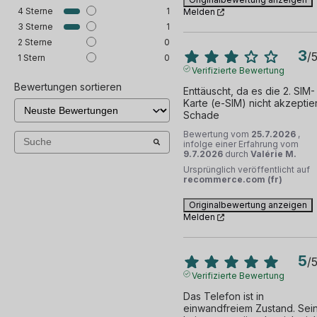
4
Sterne
1
Melden
3
Sterne
1
2
Sterne
0
3
/
1
Stern
0
Verifizierte Bewertung
Bewertungen sortieren
Enttäuscht, da es die 2. SIM-
Karte (e-SIM) nicht akzeptiert
Schade
Bewertung vom
25.7.2026
,
infolge einer Erfahrung vom
9.7.2026
durch
Valérie M.
Ursprünglich veröffentlicht auf
recommerce.com (fr)
Originalbewertung anzeigen
Melden
5
/
Verifizierte Bewertung
Das Telefon ist in 
einwandfreiem Zustand. Sein