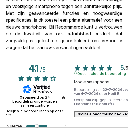
en veelzijdige smartphone tegen een aantrekkelijke prijs.
Met zijn geavanceerde functies en hoogwaardige
specificaties, is dit toestel een prima alternatief voor een
nieuwe smartphone. Bij Recommerce kunt u vertrouwen
op de kwaliteit van ons refurbished product, dat
zorgvuldig is getest en gecontroleerd om ervoor te
zorgen dat het aan uw verwachtingen voldoet.
4.1
5
/
/
5
Gecontroleerde beoordeling
Mooie smartphone
Beoordeling van
22-7-2026
, v
van
4-7-2026
door
Hedi B.
Gebaseerd op
24
Oorspronkelijk gepubliceerd op
beoordeling onderworpen
recommerce.com (fr)
aan een controle
Bekijk alle beoordelingen op deze
Originele beoordeling bekijke
site
5
sterren
15