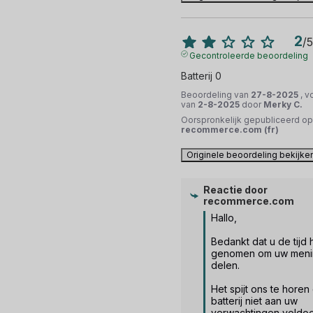
2
/
5
Gecontroleerde beoordeling
Batterij 0
Beoordeling van
27-8-2025
, v
van
2-8-2025
door
Merky C.
Oorspronkelijk gepubliceerd op
recommerce.com (fr)
Originele beoordeling bekijke
Reactie door
recommerce.com
Hallo,

Bedankt dat u de tijd h
genomen om uw menin
delen.

Het spijt ons te horen 
batterij niet aan uw 
verwachtingen voldoet