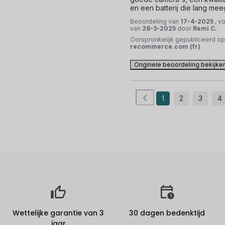
en een batterij die lang mee
Beoordeling van
17-4-2025
, v
van
28-3-2025
door
Remi C.
Oorspronkelijk gepubliceerd op
recommerce.com (fr)
Originele beoordeling bekijke
1
2
3
4
Wettelijke garantie van 3
30 dagen bedenktijd
jaar