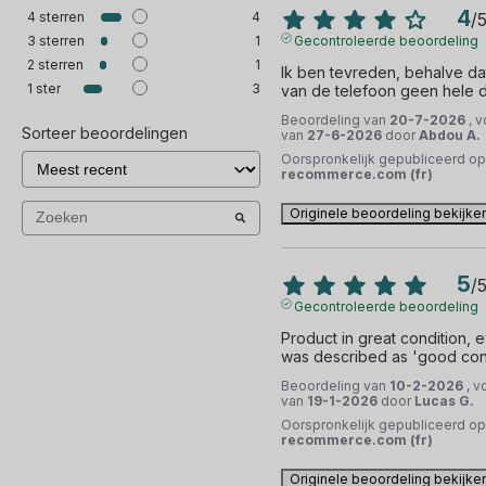
4
4
sterren
4
/
3
sterren
1
Gecontroleerde beoordeling
2
sterren
1
Ik ben tevreden, behalve dat 
1
ster
3
van de telefoon geen hele 
Beoordeling van
20-7-2026
, 
Sorteer beoordelingen
van
27-6-2026
door
Abdou A.
Oorspronkelijk gepubliceerd op
recommerce.com (fr)
Originele beoordeling bekijke
5
/
Gecontroleerde beoordeling
Product in great condition, e
was described as 'good cond
Beoordeling van
10-2-2026
, v
van
19-1-2026
door
Lucas G.
Oorspronkelijk gepubliceerd op
recommerce.com (fr)
Originele beoordeling bekijke