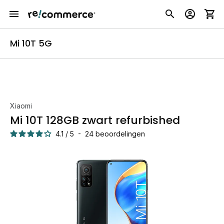
Mi 10T 5G
Xiaomi
Mi 10T 128GB zwart refurbished
4.1
/
5
-
24
beoordelingen