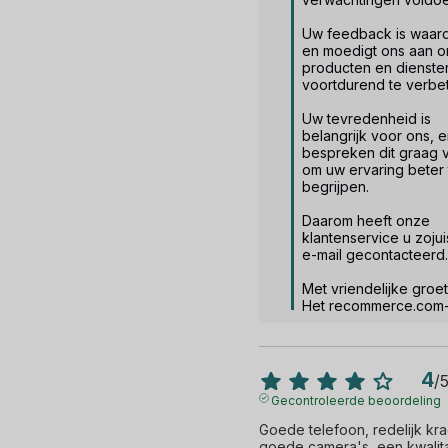
Uw feedback is waard
en moedigt ons aan o
producten en diensten
voortdurend te verbet
Uw tevredenheid is 
belangrijk voor ons, e
bespreken dit graag v
om uw ervaring beter t
begrijpen.

Daarom heeft onze 
klantenservice u zojuis
e-mail gecontacteerd.

Met vriendelijke groet.
Het recommerce.com
4
/
Gecontroleerde beoordeling
Goede telefoon, redelijk kra
goede camera's, een kwalita