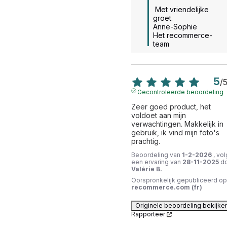
 Met vriendelijke 
groet.

Anne-Sophie

Het recommerce-
team
5
/
Gecontroleerde beoordeling
Zeer goed product, het 
voldoet aan mijn 
verwachtingen. Makkelijk in 
gebruik, ik vind mijn foto's 
prachtig.
Beoordeling van
1-2-2026
, vol
een ervaring van
28-11-2025
d
Valérie B.
Oorspronkelijk gepubliceerd op
recommerce.com (fr)
Originele beoordeling bekijke
Rapporteer