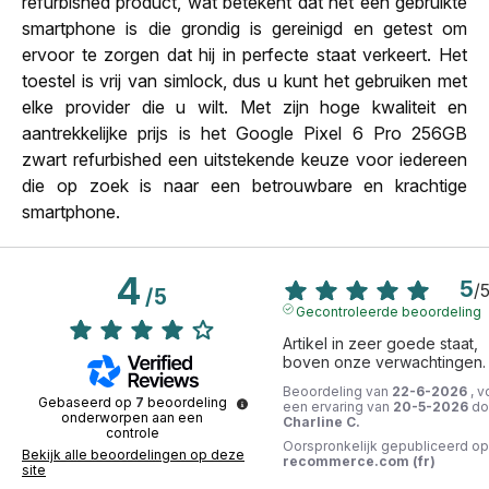
refurbished product, wat betekent dat het een gebruikte
smartphone is die grondig is gereinigd en getest om
ervoor te zorgen dat hij in perfecte staat verkeert. Het
toestel is vrij van simlock, dus u kunt het gebruiken met
elke provider die u wilt. Met zijn hoge kwaliteit en
aantrekkelijke prijs is het Google Pixel 6 Pro 256GB
zwart refurbished een uitstekende keuze voor iedereen
die op zoek is naar een betrouwbare en krachtige
smartphone.
4
5
/
/
5
Gecontroleerde beoordeling
Artikel in zeer goede staat, 
boven onze verwachtingen.
Beoordeling van
22-6-2026
, v
Gebaseerd op
7
beoordeling
een ervaring van
20-5-2026
do
onderworpen aan een
Charline C.
controle
Oorspronkelijk gepubliceerd op
Bekijk alle beoordelingen op deze
recommerce.com (fr)
site