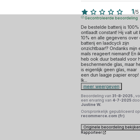
1
/
5
Gecontroleerde beoordeling
De bestelde batterij is 100% 
ontlaadt constant! Hij valt uit b
10% en alle gegevens over 
batterij en laadcycli zijn 
onzichtbaar!? Ondanks mijn 
mails reageert niemand! En ik
heb ook duur betaald voor h
beschermende glas, maar he
is eigenlijk geen glas, maar 
een dun laagje papier erop! 
Ik
...
meer weergeven
Beoordeling van
31-8-2025
, v
een ervaring van
4-7-2025
doo
Justine W.
Oorspronkelijk gepubliceerd op
recommerce.com (fr)
Originele beoordeling bekijke
Rapporteer