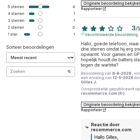
Originele beoordeling bekijke
5
sterren
4
Rapporteer
4
sterren
1
3
sterren
1
3
2
sterren
0
/
1
ster
1
Gecontroleerde beoordeling
Hallo, goede telefoon, maar 
Sorteer beoordelingen
drie sterren omdat hij erg sne
opwarmt. Voor games en GPS
hopelijk houdt de batterij sta
tegen de warmte?
Beoordeling van
8-6-2026
, vo
een ervaring van
12-5-2026
do
Gilles J.
Oorspronkelijk gepubliceerd op
recommerce.com (fr)
Originele beoordeling bekijke
Rapporteer
Reactie door
recommerce.com
Hallo Gilles, 
