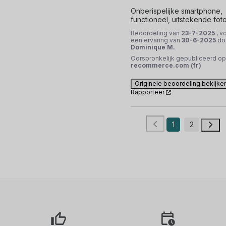
Onberispelijke smartphone, 
functioneel, uitstekende foto
Beoordeling van
23-7-2025
, v
een ervaring van
30-6-2025
do
Dominique M.
Oorspronkelijk gepubliceerd op
recommerce.com (fr)
Originele beoordeling bekijke
Rapporteer
1
2