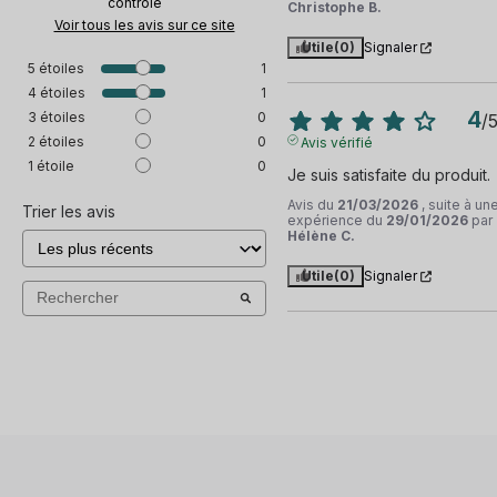
contrôle
Christophe B.
Voir tous les avis sur ce site
Utile
(0)
Signaler
5
étoiles
1
4
étoiles
1
4
3
étoiles
0
/
2
étoiles
0
Avis vérifié
1
étoile
0
Je suis satisfaite du produit.
Avis du
21/03/2026
, suite à un
Trier les avis
expérience du
29/01/2026
par
Hélène C.
Utile
(0)
Signaler