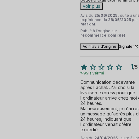
voir plus
Avis du
25/06/2025
, suite à un
expérience du
28/05/2025
par
Mark M.
Publié à l'origine sur
recommerce.com (de)
Voir l’avis d’origine
Signaler
1
/
5
Avis vérifié
Communication décevante 
après l'achat. J'ai choisi la 
livraison express pour que 
l'ordinateur arrive chez moi 
24 heures. 

Malheureusement, je n'ai reç
un message qu'après plus d
24 heures, indiquant que 
l'ordinateur venait d'être 
expédié.
Avis du
24/04/2025
, suite à un