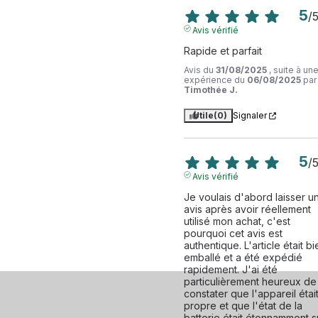
5
/
Avis vérifié
Rapide et parfait
Avis du
31/08/2025
, suite à un
expérience du
06/08/2025
par
Timothée J.
Utile
(0)
Signaler
5
/
Avis vérifié
Je voulais d'abord laisser un
avis après avoir réellement 
utilisé mon achat, c'est 
pourquoi cet avis est 
authentique. L'article était bie
emballé et a été expédié 
rapidement. J'ai été 
particulièrement heureux de 
constater que l'appareil était
propre et que l'état de la 
batterie était étonnamment s