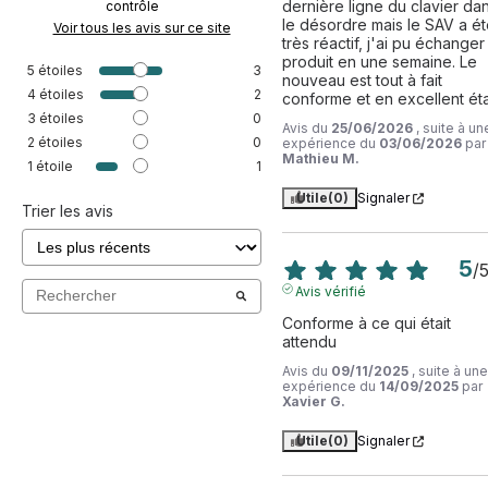
dernière ligne du clavier dan
contrôle
le désordre mais le SAV a ét
Voir tous les avis sur ce site
très réactif, j'ai pu échanger 
produit en une semaine. Le 
5
étoiles
3
nouveau est tout à fait 
4
étoiles
2
conforme et en excellent éta
3
étoiles
0
Avis du
25/06/2026
, suite à un
2
étoiles
0
expérience du
03/06/2026
par
Mathieu M.
1
étoile
1
Utile
(0)
Signaler
Trier les avis
5
/
Avis vérifié
Conforme à ce qui était 
attendu
Avis du
09/11/2025
, suite à une
expérience du
14/09/2025
par
Xavier G.
Utile
(0)
Signaler