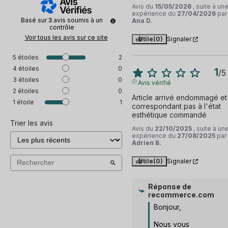
Avis du
15/05/2026
, suite à un
expérience du
27/04/2026
par
Basé sur
3
avis soumis à un
Ana D.
contrôle
Voir tous les avis sur ce site
Utile
(0)
Signaler
5
étoiles
2
4
étoiles
0
1
/
5
3
étoiles
0
Avis vérifié
2
étoiles
0
Article arrivé endommagé et 
1
étoile
1
correspondant pas à l'état 
esthétique commandé
Trier les avis
Avis du
22/10/2025
, suite à un
expérience du
27/08/2025
par
Adrien B.
Utile
(0)
Signaler
Réponse de
recommerce.com
Bonjour, 

Nous vous 