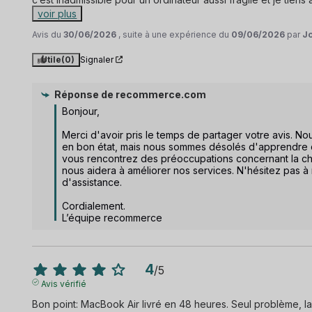
voir plus
Avis du
30/06/2026
, suite à une expérience du
09/06/2026
par
J
Utile
(0)
Signaler
Réponse de
recommerce.com
Bonjour,

Merci d'avoir pris le temps de partager votre avis. 
en bon état, mais nous sommes désolés d'apprendre qu
vous rencontrez des préoccupations concernant la chau
nous aidera à améliorer nos services. N'hésitez pas à
d'assistance.

Cordialement.

L’équipe recommerce
4
/
5
Avis vérifié
Bon point: MacBook Air livré en 48 heures. Seul problème, la b