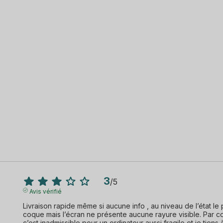
3
/
5
Avis vérifié
Livraison rapide même si aucune info , au niveau de l’état le 
coque mais l’écran ne présente aucune rayure visible. Par con
c’est inadmissible pour un ordinateur aussi fragile et je tiens 