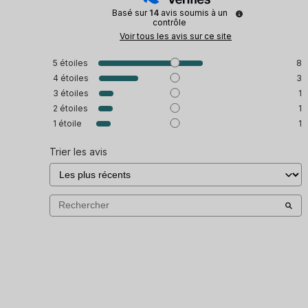
Basé sur
14
avis soumis à un
contrôle
Voir tous les avis sur ce site
5
étoiles
8
4
étoiles
3
3
étoiles
1
2
étoiles
1
1
étoile
1
Trier les avis