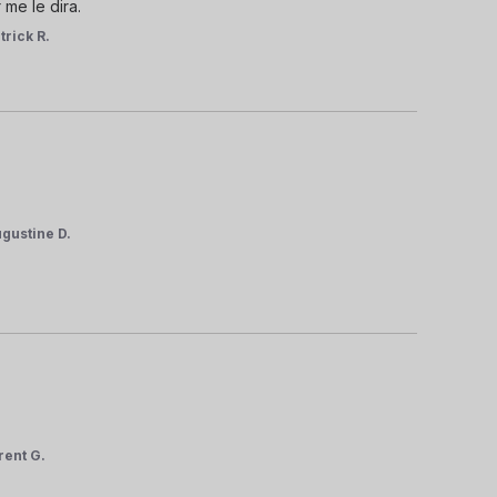
 me le dira.
trick R.
gustine D.
rent G.