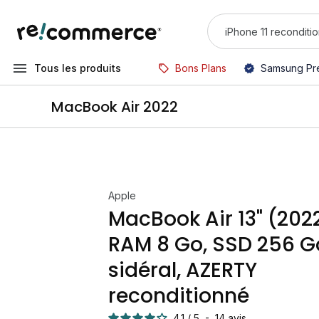
Tous les produits
Bons Plans
Samsung Pr
MacBook Air 2022
Apple
MacBook Air 13" (2022
RAM 8 Go, SSD 256 Go
sidéral, AZERTY
reconditionné
4.1
/
5
-
14
avis