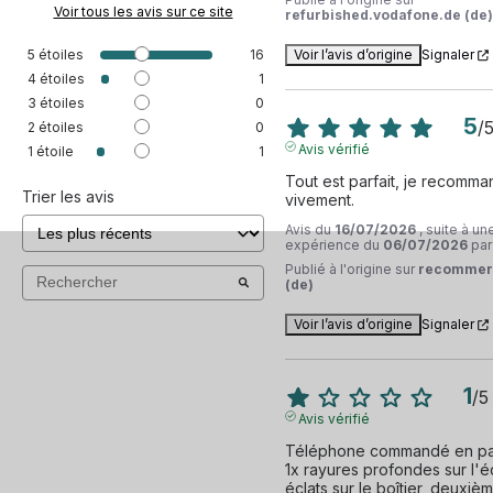
Voir tous les avis sur ce site
refurbished.vodafone.de (de)
5
étoiles
16
Voir l’avis d’origine
Signaler
4
étoiles
1
3
étoiles
0
5
/
2
étoiles
0
Avis vérifié
1
étoile
1
Tout est parfait, je recomma
Trier les avis
vivement.
Avis du
16/07/2026
, suite à un
expérience du
06/07/2026
pa
Publié à l'origine sur
recommer
(de)
Voir l’avis d’origine
Signaler
1
/
5
Avis vérifié
Téléphone commandé en parfa
1x rayures profondes sur l'éc
éclats sur le boîtier, deuxièm