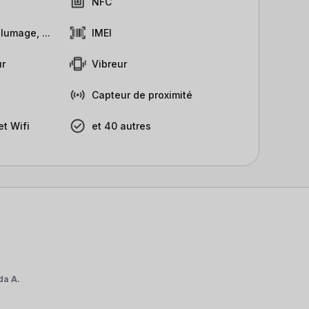
NFC
lumage, ...
IMEI
r
Vibreur
Capteur de proximité
t Wifi
et 40 autres
da A.