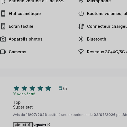
Batterie vérifiée à + de 85%
Microphone
État cosmétique
Boutons volumes, al
Écran tactile
Connecteur chargeu
Appareils photos
Bluetooth
Caméras
Réseaux 3G/4G/5G e
5
/
5
Avis vérifié
Top 

Super état
Avis du
18/07/2026
, suite à une expérience du
02/07/2026
par
Aï
Utile
(0)
Signaler