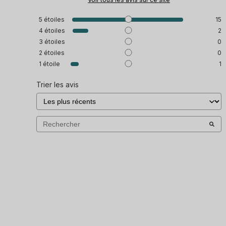
5
étoiles
15
4
étoiles
2
3
étoiles
0
2
étoiles
0
1
étoile
1
Trier les avis