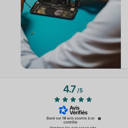
4.7
/
5
Basé sur
18
avis soumis à un
contrôle
Voir tous les avis sur ce site