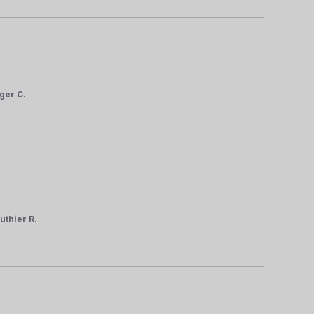
ger C.
uthier R.