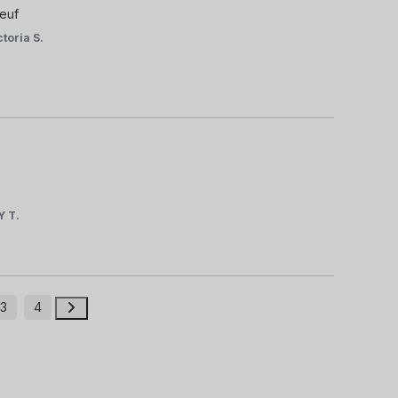
neuf
ctoria S.
Y T.
3
4