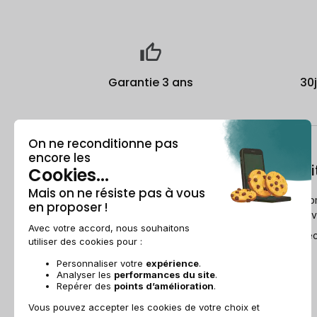
Garantie 3 ans
30
À propos
Le recondi
Qui est Recommerce® ?
Comment Reco
reconditionne v
Offre étudiante
Le Guide du re
Parrainage
Ils parlent de nous
Recommerce group
Recrutement