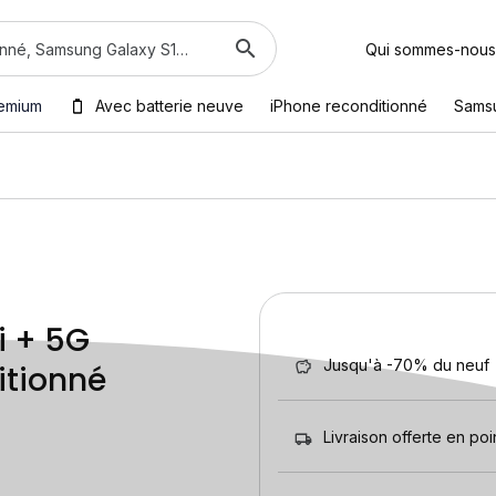
Qui sommes-nous
emium
Avec batterie neuve
iPhone reconditionné
Sams
i + 5G
Jusqu'à -70% du neuf
itionné
Livraison offerte en poin