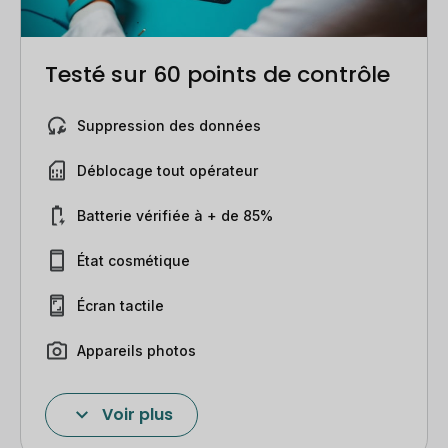
Poids
572 g
Testé sur 60 points de contrôle
Prise jack
Non
Processeur
Qualcomm SM8450 Snapdragon 8
Suppression des données
Réseau
Wi-Fi
Déblocage tout opérateur
Résolution de l'écran
1 752 x 2 800 pixels
Système d'exploitation
Android
Batterie vérifiée à + de 85%
Système de
Code pin, Empreintes, Face
État cosmétique
déverrouillage
ID
Écran tactile
Série
Galaxy Tab
Taille de l'écran
12,4 pouces
Appareils photos
Caméras
Voir plus
Flash