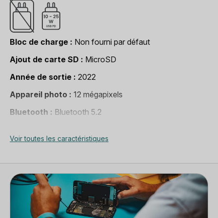
Bloc de charge
Non fourni par défaut
Ajout de carte SD
MicroSD
Année de sortie
2022
Appareil photo
12 mégapixels
Bluetooth
Bluetooth 5.2
Compatibilité clavier
Clavier Bluetooth
Voir toutes les caractéristiques
Compatible Apple Pencil
Non
Connecteur
USB type C
Dimensions (LxHxP)
285 x 185 x 5,7 mm
Déblocage
Tout opérateur
Marque
Samsung