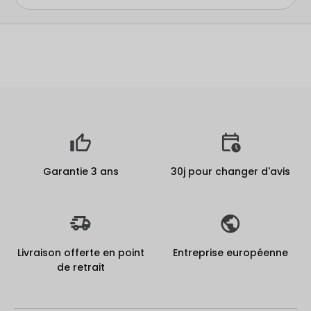
Haut-parleurs
Microphone
Boutons volumes, allumage, ...
Connecteur chargeur
Bluetooth
Garantie 3 ans
30j pour changer d'avis
Réseaux 3G/4G/5G et Wifi
Géolocalisation
Lecteur d'empreinte
Livraison offerte en point
Entreprise européenne
de retrait
NFC
IMEI