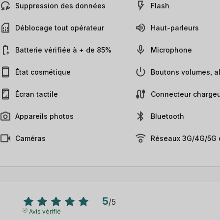
Suppression des données
Flash
Déblocage tout opérateur
Haut-parleurs
Batterie vérifiée à + de 85%
Microphone
État cosmétique
Boutons volumes, al
Écran tactile
Connecteur chargeu
Appareils photos
Bluetooth
Caméras
Réseaux 3G/4G/5G e
5
/
5
Avis vérifié