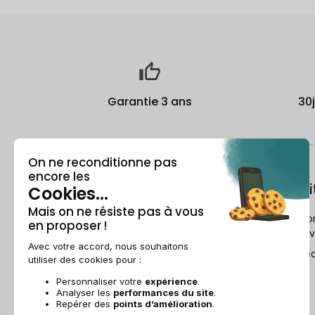
Garantie 3 ans
30
À propos
Le recondi
Qui est Recommerce® ?
Comment Reco
reconditionne v
Offre étudiante
Le Guide du re
Parrainage
Ils parlent de nous
Recommerce group