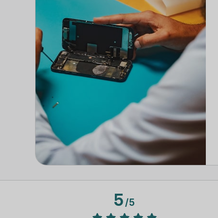
5
/
5