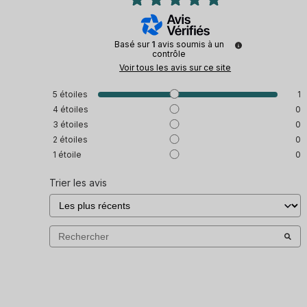
Basé sur
1
avis soumis à un
contrôle
Voir tous les avis sur ce site
5
étoiles
1
4
étoiles
0
3
étoiles
0
2
étoiles
0
1
étoile
0
Trier les avis