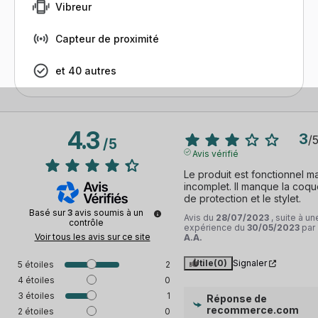
Vibreur
Capteur de proximité
et 40 autres
4.3
3
/
/
5
Avis vérifié
Le produit est fonctionnel ma
incomplet. Il manque la coqu
de protection et le stylet.
Basé sur
3
avis soumis à un
Avis du
28/07/2023
, suite à un
contrôle
expérience du
30/05/2023
par
Voir tous les avis sur ce site
A.A.
Utile
(0)
Signaler
5
étoiles
2
4
étoiles
0
3
étoiles
1
Réponse de
recommerce.com
2
étoiles
0