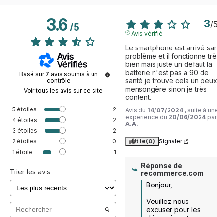
3.6
3
/
/
5
Avis vérifié
Le smartphone est arrivé san
problème et il fonctionne très
bien mais juste un défaut la 
batterie n'est pas a 90 de 
Basé sur
7
avis soumis à un
santé je trouve cela un peux 
contrôle
mensongère sinon je très 
Voir tous les avis sur ce site
content.
5
étoiles
2
Avis du
14/07/2024
, suite à un
expérience du
20/06/2024
par
4
étoiles
2
A.A.
3
étoiles
2
2
étoiles
0
Utile
(0)
Signaler
1
étoile
1
Réponse de
Trier les avis
recommerce.com
Bonjour,

Veuillez nous 
excuser pour les 