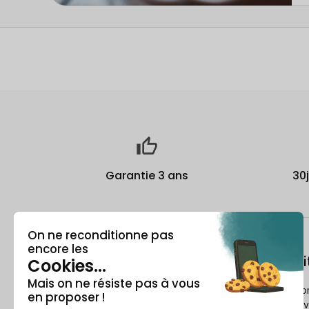
Garantie 3 ans
30
À propos
Le recondi
Qui est Recommerce® ?
Comment Reco
reconditionne v